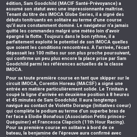
édition, Sam Goodchild (MACIF Santé-Prévoyance) a
assumé son statut avec une impressionnante maîtrise.
Tenant du titre des IMOCA Globe Series, il a signé des
débuts tonitruants en solitaire au terme d’une course
qu’il aura constamment dominé. Le navigateur n’a jamais
quitté les commandes malgré une météo loin d’avoir
épargné la flotte. Toujours dans le bon rythme, il a
parfaitement exploité le potentiel de son IMOCA quelles
que soient les conditions rencontrées. À l’arrivée, l’écart
dépassait les 100 milles sur son plus proche poursuivant,
qui confirme un peu plus encore la place prise par Sam
Goodchild parmi les références actuelles de la classe
IMOCA.
Pour sa toute première course en tant que skipper sur le
circuit IMOCA, Corentin Horeau (MACSF) a signé une
entrée en matière particulièrement solide. Le Trinitain a
coupé la ligne d’arrivée en deuxième position à 8 heures
et 45 minutes de Sam Goodchild. Il aura longtemps
navigué au contact de Violette Dorange (Initiatives coeur)
qui complète le podium au terme d’un superbe bras de
fer face à Elodie Bonafous (Association Petits princes-
Quéguiner) et Francesca Clapcich (11th Hour Racing).
Pour sa première course en solitaire à bord de ce
bateau, la benjamine de l’épreuve aura confirmé avec