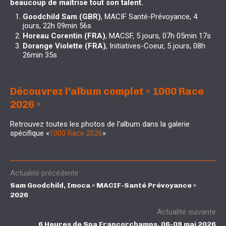
beaucoup de maîtrise tout son talent.
Goodchild Sam (GBR)
, MACIF Santé-Prévoyance, 4
jours, 22h 09min 56s
Horeau Corentin (FRA)
, MACSF, 5 jours, 07h 05min 17s
Dorange Violette (FRA)
, Initiatives-Coeur, 5 jours, 08h
26min 35s
Découvrez l’album complet « 1000 Race
2026 »
Retrouvez toutes les photos de l’album dans la galerie
spécifique «
1000 Race 2026
»
Actualité précédente
Sam Goodchild, Imoca « MACIF-Santé Prévoyance »
2026
Actualité suivante
6 Heures de Spa Francorchamps, 06-09 mai 2026