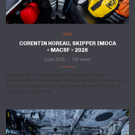
VOILE
CORENTIN HOREAU, SKIPPER IMOCA
« MACSF » 2026
3 juin 2026
100 views
Originaire de La Trinité-sur-Mer, Corentin Horeau est
passionné par la mer depuis toujours. En 2023, il remporte la
Solitaire du Figaro tout en découvrant la classe IMOCA en
tant que co-skipper de…