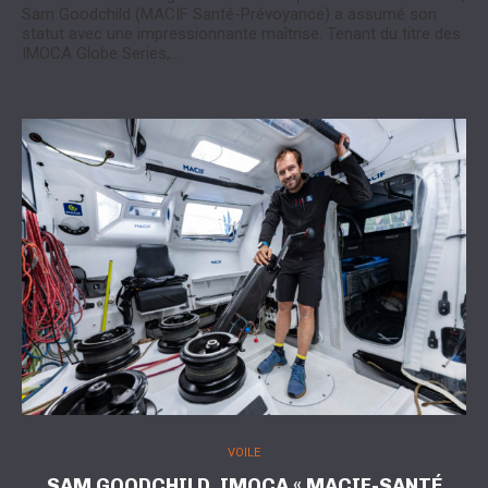
Sam Goodchild (MACIF Santé-Prévoyance) a assumé son
statut avec une impressionnante maîtrise. Tenant du titre des
IMOCA Globe Series,…
VOILE
SAM GOODCHILD, IMOCA « MACIF-SANTÉ