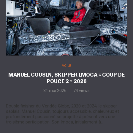
VOILE
MANUEL COUSIN, SKIPPER IMOCA « COUP DE
POUCE 2 » 2026
31 mai 2026
74 views
Double finisher du Vendée Globe, 2020 et 2024, le skipper
sablais, Manuel Cousin, toujours accessible, chaleureux et
profondément passionné se projette à présent vers une
troisième participation. Son Imoca, initialement à…