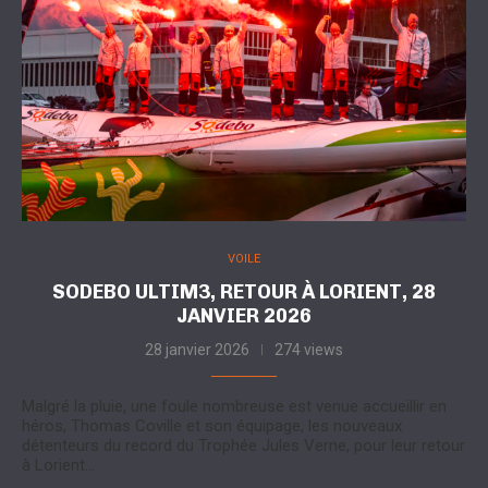
VOILE
SODEBO ULTIM3, RETOUR À LORIENT, 28
JANVIER 2026
28 janvier 2026
274 views
Malgré la pluie, une foule nombreuse est venue accueillir en
héros, Thomas Coville et son équipage, les nouveaux
détenteurs du record du Trophée Jules Verne, pour leur retour
à Lorient…