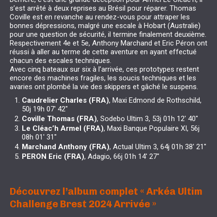
s’est arrêté à deux reprises au Brésil pour réparer. Thomas
Coville est en revanche au rendez-vous pour attraper les
bonnes dépressions, malgré une escale à Hobart (Australie)
pour une question de sécurité, il termine finalement deuxième.
Respectivement 4e et 5e, Anthony Marchand et Eric Péron ont
réussi à aller au terme de cette aventure en ayant effectué
chacun des escales techniques.
Avec cinq bateaux sur six à l’arrivée, ces prototypes restent
encore des machines fragiles, les soucis techniques et les
avaries ont plombé la vie des skippers et gâché le suspens.
Caudrelier Charles (FRA)
, Maxi Edmond de Rothschild,
50j 19h 07′ 42″
Coville Thomas (FRA)
, Sodebo Ultim 3, 53j 01h 12′ 40″
Le Cléac’h Armel (FRA)
, Maxi Banque Populaire XI, 56j
08h 01′ 31″
Marchand Anthony (FRA)
, Actual Ultim 3, 64j 01h 38′ 21″
PERON Eric (FRA)
, Adagio, 66j 01h 14′ 27″
Découvrez l’album complet «
Arkéa Ultim
Challenge Brest 2024 Arrivée »