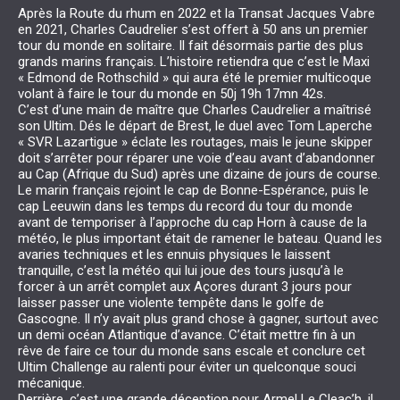
Après la Route du rhum en 2022 et la Transat Jacques Vabre
en 2021, Charles Caudrelier s’est offert à 50 ans un premier
tour du monde en solitaire. Il fait désormais partie des plus
grands marins français. L’histoire retiendra que c’est le Maxi
« Edmond de Rothschild » qui aura été le premier multicoque
volant à faire le tour du monde en 50j 19h 17mn 42s.
C’est d’une main de maître que Charles Caudrelier a maîtrisé
son Ultim. Dés le départ de Brest, le duel avec Tom Laperche
« SVR Lazartigue » éclate les routages, mais le jeune skipper
doit s’arrêter pour réparer une voie d’eau avant d’abandonner
au Cap (Afrique du Sud) après une dizaine de jours de course.
Le marin français rejoint le cap de Bonne-Espérance, puis le
cap Leeuwin dans les temps du record du tour du monde
avant de temporiser à l’approche du cap Horn à cause de la
météo, le plus important était de ramener le bateau. Quand les
avaries techniques et les ennuis physiques le laissent
tranquille, c’est la météo qui lui joue des tours jusqu’à le
forcer à un arrêt complet aux Açores durant 3 jours pour
laisser passer une violente tempête dans le golfe de
Gascogne. Il n’y avait plus grand chose à gagner, surtout avec
un demi océan Atlantique d’avance. C’était mettre fin à un
rêve de faire ce tour du monde sans escale et conclure cet
Ultim Challenge au ralenti pour éviter un quelconque souci
mécanique.
Derrière, c’est une grande déception pour Armel Le Cleac’h, il