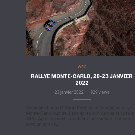
WRC
RALLYE MONTE-CARLO, 20-23 JANVIER
2022
23 janvier 2022
929 views
Sébastien Loeb (M-Sport Ford) s’est imposé au rallye
Monte-Carlo plus de 3 ans après son dernier succès e
WRC. Après un duel somptueux, une victoire obtenue
avec un brin de…