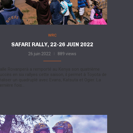
WRC
SAFARI RALLY, 22-26 JUIN 2022
26 juin 2022
889 views
alle Rovanperä a remporté au Kenya son quatrième
uccès en six rallyes cette saison, il permet à Toyota de
éaliser un quadruplé avec Evans, Katsuta et Ogier. La
ernière fois…