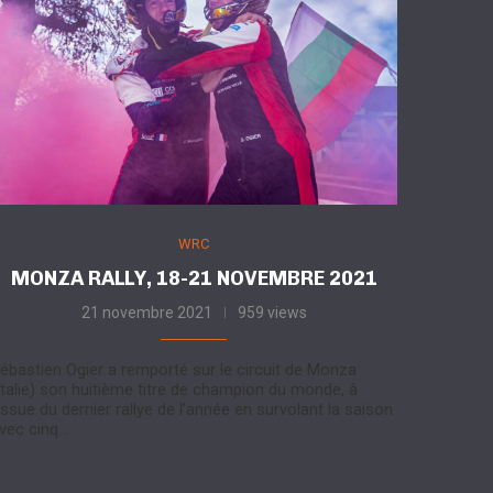
WRC
MONZA RALLY, 18-21 NOVEMBRE 2021
21 novembre 2021
959 views
ébastien Ogier a remporté sur le circuit de Monza
Italie) son huitième titre de champion du monde, à
’issue du dernier rallye de l’année en survolant la saison
vec cinq…