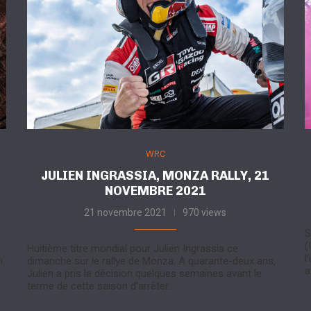
WRC
JULIEN INGRASSIA, MONZA RALLY, 21
NOVEMBRE 2021
21 novembre 2021
970 views
S
(
Huitième titre mondial pour Julien Ingrassia ce
l
n
dimanche sur le rallye de Monza. A quarante-deux ans,
a
Julien a pris la décision quelques semaines avant le
terme de cette saison d’arrêter…