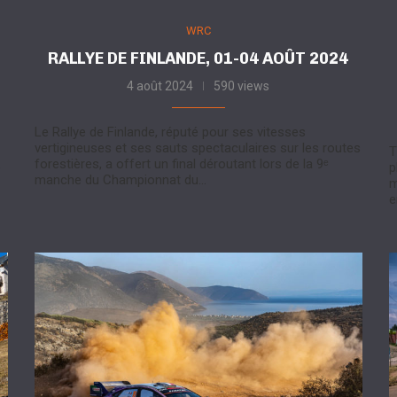
WRC
RALLYE DE FINLANDE, 01-04 AOÛT 2024
4 août 2024
590 views
Le Rallye de Finlande, réputé pour ses vitesses
vertigineuses et ses sauts spectaculaires sur les routes
T
forestières, a offert un final déroutant lors de la 9ᵉ
e
p
manche du Championnat du…
m
e