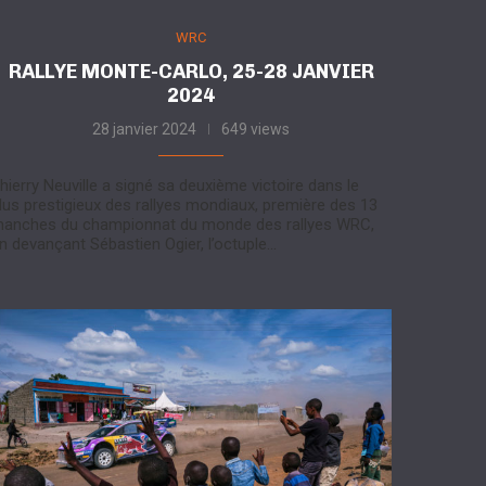
WRC
RALLYE MONTE-CARLO, 25-28 JANVIER
2024
28 janvier 2024
649 views
hierry Neuville a signé sa deuxième victoire dans le
lus prestigieux des rallyes mondiaux, première des 13
anches du championnat du monde des rallyes WRC,
n devançant Sébastien Ogier, l’octuple…