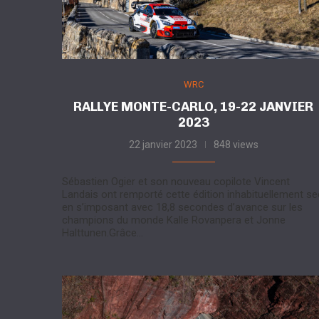
WRC
RALLYE MONTE-CARLO, 19-22 JANVIER
2023
22 janvier 2023
848 views
Sébastien Ogier et son nouveau copilote Vincent
Landais ont remporté cette édition inhabituellement se
en s’imposant avec 18,8 secondes d’avance sur les
champions du monde Kalle Rovanpera et Jonne
Halttunen.Grâce…