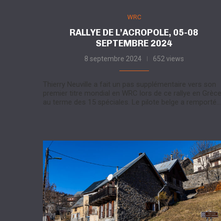
WRC
RALLYE DE L’ACROPOLE, 05-08
SEPTEMBRE 2024
8 septembre 2024
652 views
Thierry Neuville a fait un pas supplémentaire vers son
premier titre mondial en WRC lors de ce rallye en Grèc
au terme des 15 spéciales. Le pilote belge a remporté…