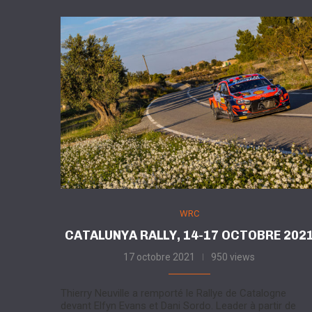
WRC
CATALUNYA RALLY, 14-17 OCTOBRE 202
17 octobre 2021
950 views
Thierry Neuville a remporté le Rallye de Catalogne
devant Elfyn Evans et Dani Sordo. Leader à partir de