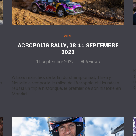
WRC
ACROPOLIS RALLY, 08-11 SEPTEMBRE
2022
11 septembre 2022
805 views
K
s
A trois manches de la fin du championnat, Thierry
r
c
Neuville a remporté le rallye de l’Acropole et Hyundai a
d
réussi un triplé historique, le premier de son histoire en
Mondial…