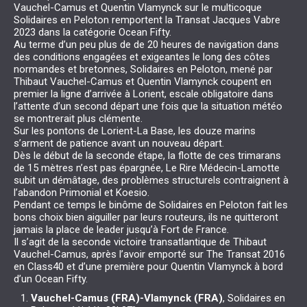
Vauchel-Camus et Quentin Vlamynck sur le multicoque
Solidaires en Peloton remportent la Transat Jacques Vabre
2023 dans la catégorie Ocean Fifty.
Au terme d’un peu plus de de 20 heures de navigation dans
des conditions engagées et exigeantes le long des côtes
normandes et bretonnes, Solidaires en Peloton, mené par
Thibaut Vauchel-Camus et Quentin Vlamynck coupent en
premier la ligne d’arrivée à Lorient, escale obligatoire dans
l’attente d’un second départ une fois que la situation météo
se montrerait plus clémente.
Sur les pontons de Lorient-La Base, les douze marins
s’arment de patience avant un nouveau départ.
Dès le début de la seconde étape, la flotte de ces trimarans
de 15 mètres n’est pas épargnée, Le Rire Médecin-Lamotte
subit un démâtage, des problèmes structurels contraignent à
l’abandon Primonial et Koesio.
Pendant ce temps le binôme de Solidaires en Peloton fait les
bons choix bien aiguiller par leurs routeurs, ils ne quitteront
jamais la place de leader jusqu’à Fort de France.
Il s’agit de la seconde victoire transatlantique de Thibaut
Vauchel-Camus, après l’avoir emporté sur The Transat 2016
en Class40 et d’une première pour Quentin Vlamynck à bord
d’un Ocean Fifty.
Vauchel-Camus (FRA)-Vlamynck (FRA)
, Solidaires en