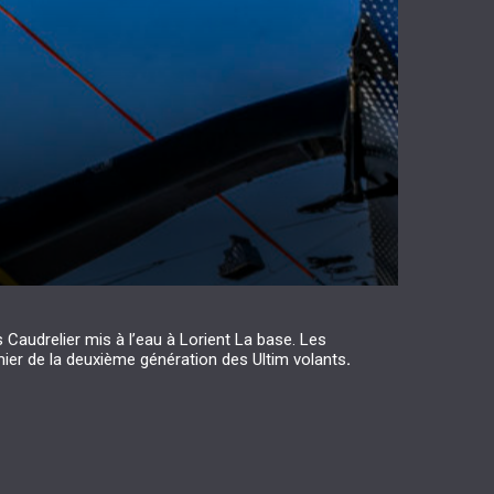
s Caudrelier mis à l’eau à Lorient La base. Les
mier de la deuxième génération des Ultim volants
.