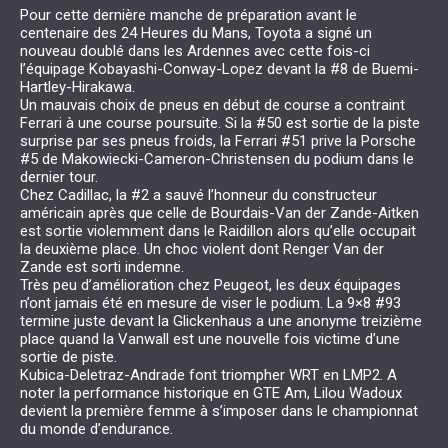
Pour cette dernière manche de préparation avant le
centenaire des 24 Heures du Mans, Toyota a signé un
nouveau doublé dans les Ardennes avec cette fois-ci
l’équipage Kobayashi-Conway-Lopez devant la #8 de Buemi-
Hartley-Hirakawa.
Un mauvais choix de pneus en début de course a contraint
Ferrari à une course poursuite. Si la #50 est sortie de la piste
surprise par ses pneus froids, la Ferrari #51 prive la Porsche
#5 de Makowiecki-Cameron-Christensen du podium dans le
dernier tour.
Chez Cadillac, la #2 a sauvé l’honneur du constructeur
américain après que celle de Bourdais-Van der Zande-Aitken
est sortie violemment dans le Raidillon alors qu’elle occupait
la deuxième place. Un choc violent dont Renger Van der
Zande est sorti indemne.
Très peu d’amélioration chez Peugeot, les deux équipages
n’ont jamais été en mesure de viser le podium. La 9×8 #93
termine juste devant la Glickenhaus a une anonyme treizième
place quand la Vanwall est une nouvelle fois victime d’une
sortie de piste.
Kubica-Deletraz-Andrade font triompher WRT en LMP2. A
noter la performance historique en GTE Am, Lilou Wadoux
devient la première femme à s’imposer dans le championnat
du monde d’endurance.