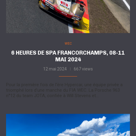
WEC
6 HEURES DE SPA FRANCORCHAMPS, 08-11
MAI 2024
12 mai 2024
667 views
Pour la première fois de l’ère Hypercar, une équipe privée a
triomphé lors d’une manche du FIA WEC. La Porsche 963
n°12 du team JOTA, confiée à Will Stevens et…