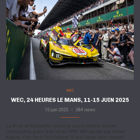
WEC
WEC, 24 HEURES LE MANS, 11-15 JUIN 2025
15 juin 2025
384 views
La firme de Maranello remporte une troisième victoire
consécutive grâce à la Ferrari 499P #83 pilotée par Robert
Kubica, Yifei Ye et Phil Hanson. Si les Ferrari sont restées