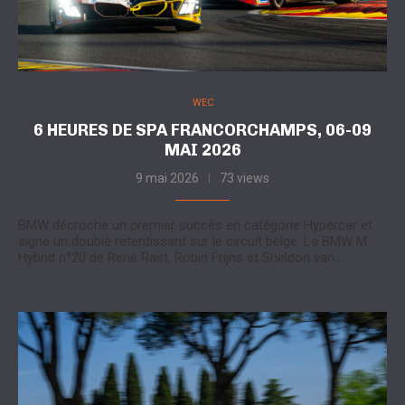
WEC
6 HEURES DE SPA FRANCORCHAMPS, 06-09
MAI 2026
9 mai 2026
73 views
BMW décroche un premier succès en catégorie Hypercar et
signe un doublé retentissant sur le circuit belge. La BMW M
Hybrid n°20 de René Rast, Robin Frijns et Sheldon van…