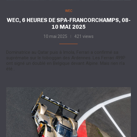
WEC
WEC, 6 HEURES DE SPA-FRANCORCHAMPS, 08-
10 MAI 2025
10 mai 2025
421 views
Dominatrice au Qatar puis à Imola, Ferrari a confirmé sa
suprématie sur le toboggan des Ardennes. Les Ferrari 499P
ont signé un doublé en Belgique devant Alpine. Mais rien n’a
été…