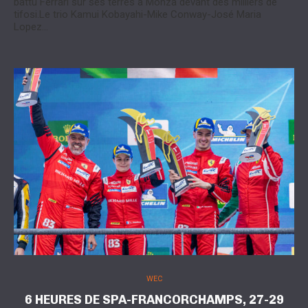
battu Ferrari sur ses terres à Monza devant des milliers de
tifosi.Le trio Kamui Kobayahi-Mike Conway-José Maria
Lopez…
WEC
6 HEURES DE SPA-FRANCORCHAMPS, 27-29