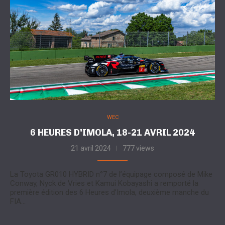
WEC
6 HEURES D’IMOLA, 18-21 AVRIL 2024
21 avril 2024
777 views
La Toyota GR010 HYBRID n°7 de l’équipage composé de Mike
Conway, Nyck de Vries et Kamui Kobayashi a remporté la
première édition des 6 Heures d’Imola, deuxième manche du
FIA…